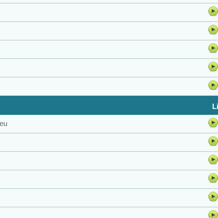
L
zeu