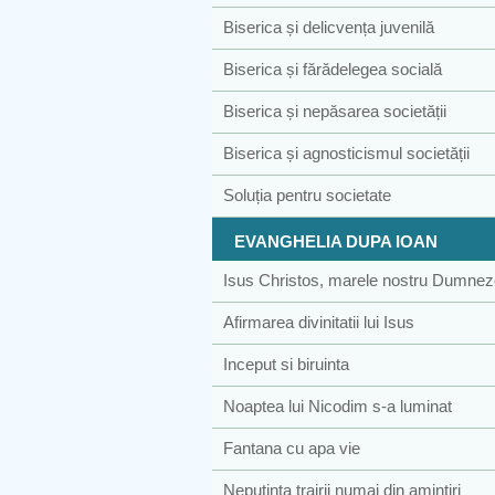
Biserica și delicvența juvenilă
Biserica și fărădelegea socială
Biserica și nepăsarea societății
Biserica și agnosticismul societății
Soluția pentru societate
EVANGHELIA DUPA IOAN
Isus Christos, marele nostru Dumne
Afirmarea divinitatii lui Isus
Inceput si biruinta
Noaptea lui Nicodim s-a luminat
Fantana cu apa vie
Neputinta trairii numai din amintiri