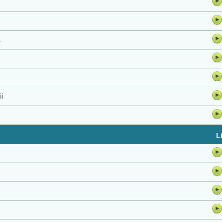
a
i
L