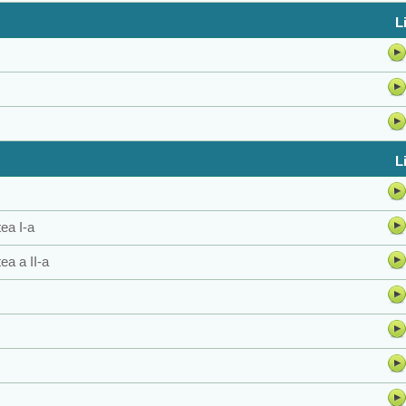
L
L
tea I-a
ea a II-a