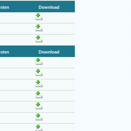
isten
Download
isten
Download